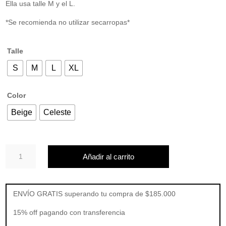
Ella usa talle M y el L.
*Se recomienda no utilizar secarropas*
Talle
S
M
L
XL
Color
Beige
Celeste
REMERA
Añadir al carrito
DEVIL
cantidad
ENVÍO GRATIS superando tu compra de $185.000
15% off pagando con transferencia