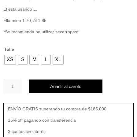
Él esta usando L.
Ella mide 1.70, él 1.85
*Se recomienda no utilizar secarropas*
Talle
XS
S
M
L
XL
REMERA
Añadir al carrito
DESERVED
CONNECTION
cantidad
ENVÍO GRATIS superando tu compra de $185.000
15% off pagando con transferencia
3 cuotas sin interés