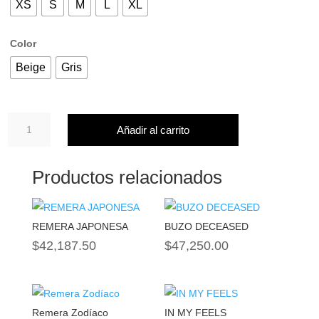
XS
S
M
L
XL
Color
Beige
Gris
BUZO
Añadir al carrito
HURRICANE
OF
SOULS
Productos relacionados
cantidad
REMERA JAPONESA
BUZO DECEASED
$
42,187.50
$
47,250.00
Remera Zodíaco
IN MY FEELS