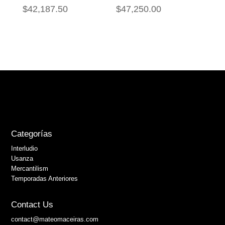
$
42,187.50
$
47,250.00
Categorías
Interludio
Usanza
Mercantilism
Temporadas Anteriores
Contact Us
contact@mateomaceiras.com