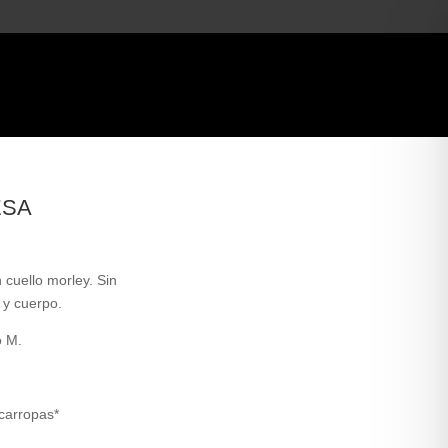
ESA
cuello morley. Sin
 y cuerpo.
o M.
ecarropas*