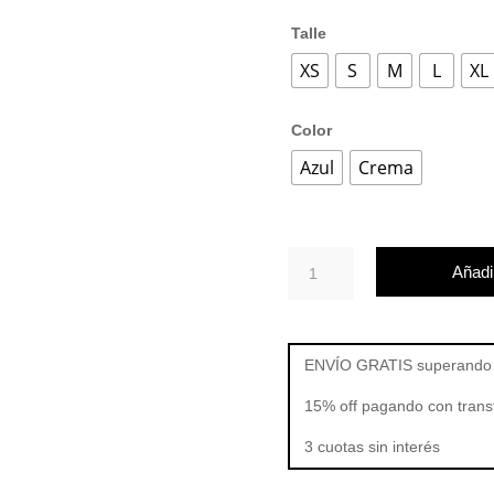
Talle
XS
S
M
L
XL
Color
Azul
Crema
REMERA
Añadir
JAPONESA
cantidad
ENVÍO GRATIS superando 
15% off pagando con trans
3 cuotas sin interés