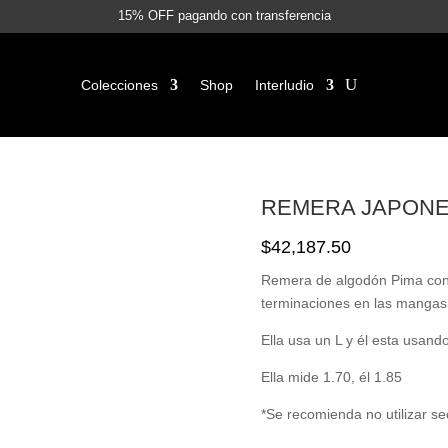
15% OFF pagando con transferencia
Colecciones
Shop
Interludio
REMERA JAPON
$
42,187.50
Remera de algodón Pima con 
terminaciones en las mangas
Ella usa un L y él esta usand
Ella mide 1.70, él 1.85
*Se recomienda no utilizar s