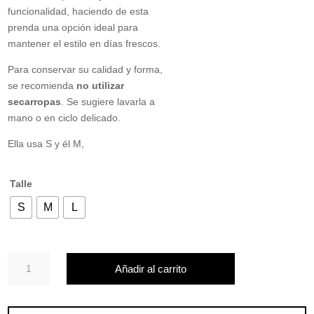
funcionalidad, haciendo de esta
prenda una opción ideal para
mantener el estilo en días frescos.
Para conservar su calidad y forma,
se recomienda
no utilizar
secarropas
. Se sugiere lavarla a
mano o en ciclo delicado.
Ella usa S y él M,
Talle
S
M
L
Campera
Añadir al carrito
Knite
cantidad