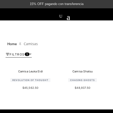
15% OFF pagando con transferencia
Camisas
Home
E
FILTROS
1
▼
Camisa Leuka Eidi
Camisa Shatsu
REVOLUTION OF THOUGHT
CHASING GHOSTS
$
45,562.50
$
48,937.50